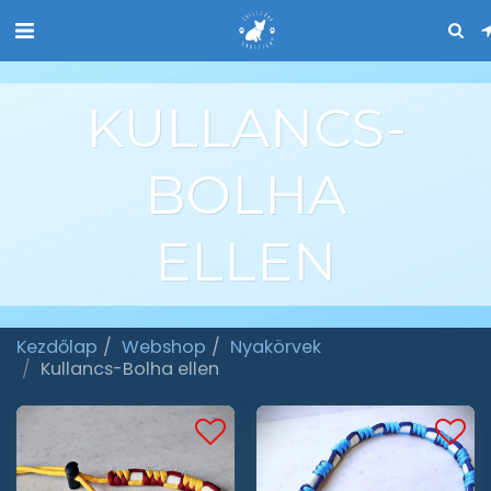
KULLANCS-
BOLHA
ELLEN
Kezdőlap
Webshop
Nyakörvek
Kullancs-Bolha ellen