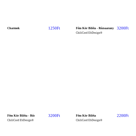
1250
Ft
3200
Ft
Charmok
Fém Kör Biléta - Rózsaarany
ChiliCord EbDesign®
3200
Ft
2200
Ft
Fém Kör Biléta - Réz
Fém Kör Biléta
ChiliCord EbDesign®
ChiliCord EbDesign®