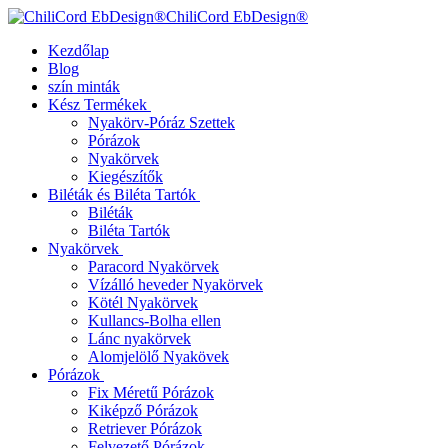
ChiliCord EbDesign®
Kezdőlap
Blog
szín minták
Kész Termékek
Nyakörv-Póráz Szettek
Pórázok
Nyakörvek
Kiegészítők
Biléták és Biléta Tartók
Biléták
Biléta Tartók
Nyakörvek
Paracord Nyakörvek
Vízálló heveder Nyakörvek
Kötél Nyakörvek
Kullancs-Bolha ellen
Lánc nyakörvek
Alomjelölő Nyakövek
Pórázok
Fix Méretű Pórázok
Kiképző Pórázok
Retriever Pórázok
Felvezető Pórázok