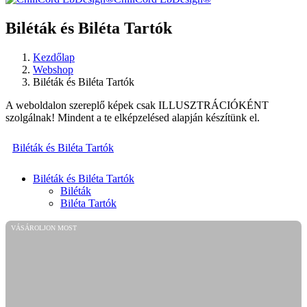
Biléták és Biléta Tartók
Kezdőlap
Webshop
Biléták és Biléta Tartók
A weboldalon szereplő képek csak ILLUSZTRÁCIÓKÉNT
szolgálnak! Mindent a te elképzelésed alapján készítünk el.
Biléták és Biléta Tartók
Biléták és Biléta Tartók
Biléták
Biléta Tartók
VÁSÁROLJON MOST