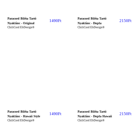
Paracord Biléta Tartó
Paracord Biléta Tartó
1490
Ft
2150
Ft
Nyaklánc - Original
Nyaklánc - Dupla
ChiliCord EbDesign®
ChiliCord EbDesign®
Paracord Biléta Tartó
Paracord Biléta Tartó
1490
Ft
2150
Ft
Nyaklánc - Hawaii Style
Nyaklánc - Dupla Hawaii
ChiliCord EbDesign®
ChiliCord EbDesign®
ÚJ