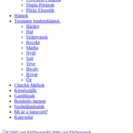
Dupla Pórázok
Póráz Elosztók
Hámok
Teomann jutalomfalatok
Bárány
Hal
Szárnyasok
Kecske
Marha
Nyúl
Sajt
Teve
Bivaly
Rovar
Őz
Chuckit Játékok
Kiegészítők
Gazdiknak
Rendelés menete
Szolgáltatásaink
Mi az a paracord?
Kapcsolat
ChiliCord EbDesign®