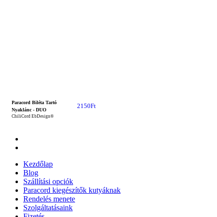
Paracord Biléta Tartó
2150
Ft
Nyaklánc - DUO
ChiliCord EbDesign®
Kezdőlap
Blog
Szállítási opciók
Paracord kiegészítők kutyáknak
Rendelés menete
Szolgáltatásaink
Fizetés