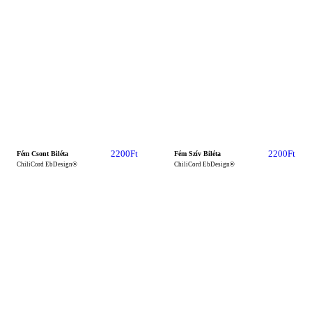
2200
Ft
2200
Ft
Fém Csont Biléta
Fém Szív Biléta
ChiliCord EbDesign®
ChiliCord EbDesign®
Legnépszerűbb